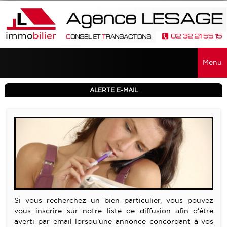
Menu
ACCUEIL
ALERTE E-MAIL
VENTES
TOUTES LES VENTES
RECHERCHER
MAISONS - PROPRIÉTÉS
SERVICES
APPARTEMENTS
ALERTE E-MAIL
CONTACT
TERRAINS
VENDRE UN BIEN
Si vous recherchez un bien particulier, vous pouvez
FONDS DE COMMERCE
vous inscrire sur notre liste de diffusion afin d'être
ESTIMATION
averti par email lorsqu'une annonce concordant à vos