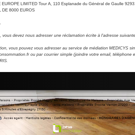
UROPE LIMITED Tour A, 110 Esplanade du Général de Gaulle 929
L DE 8000 EUROS
1
ps, vous devez nous adresser une réclamation écrite à l'adresse suiva
ction, vous pouvez vous adresser au service de médiation MEDICYS sim
sommation.fr ou par courrier simple (joindre votre email, téléphone et 
RIS.
Maisons - Propriétés Proche Magny en Vexin 95420 -
vente Maisons - Propriétés Axe V
Propriétés Vexin-sur-epte 27200 -
vente Maisons - Propriétés Proche Vernon 27200 -
ve
s 5 Minutes d'Etrepagny 27150 -
Accès agent
-
Mentions légales
-
Confidentialité des données
-
HONORAIRES D'AGEN