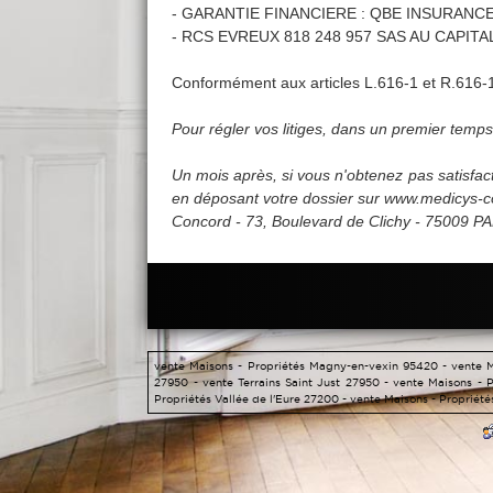
- GARANTIE FINANCIERE : QBE INSURANCE E
- RCS EVREUX 818 248 957 SAS AU CAPITA
Conformément aux articles L.616-1 et R.616-
Pour régler vos litiges, dans un premier tem
Un mois après, si vous n'obtenez pas satisfa
en déposant votre dossier sur www.medicys-con
Concord - 73, Boulevard de Clichy - 75009 PA
vente Maisons - Propriétés Magny-en-vexin 95420 -
vente 
27950 -
vente Terrains Saint Just 27950 -
vente Maisons - 
Propriétés Vallée de l'Eure 27200 -
vente Maisons - Propriété