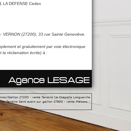
31 LA DEFENSE Cedex
nte: VERNON (27200), 33 rue Sainte Geneviève.
plement et gratuitement par voie électronique
la réclamation écrite) à :
ernon/Gaillon 27200 -
vente Terrains La Chapelle Longueville
nte Terrains Saint aubin sur gaillon 27600 -
vente Maisons -
CE