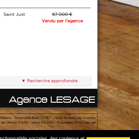
Saint Just
87 000 €
Vendu par l'agence
Recherche approfondie
Maisons - Propriétés Bueil 27730 -
vente Terrains Les Andelys
s de Vernon 27200 -
vente Maisons - Propriétés 10 Minutes de
CE
ctionnalités sociales, des contenus et