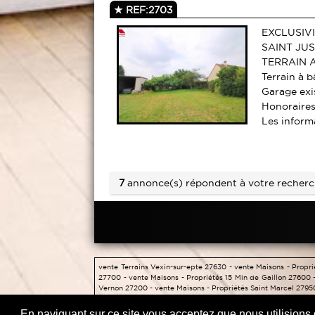
REF:2703
EXCLUSIV
SAINT JU
TERRAIN 
Terrain à b
Garage exis
Honoraires
Les informa
7
annonce(s) répondent à votre recherc
vente Terrains Vexin-sur-epte 27630 -
vente Maisons - Propr
27700 -
vente Maisons - Propriétés 15 Min de Gaillon 27600 
Vernon 27200 -
vente Maisons - Propriétés Saint Marcel 2795
En naviguant sur ce site vous acceptez que nous utilisions