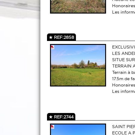
Honoraires
Les informa
REF:2858
EXCLUSIV
LES ANDE
SITUE SU
TERRAIN A
Terrain à b
17.5m de f
Honoraires
Les informa
REF:2744
SAINT PI
ECOLE A 