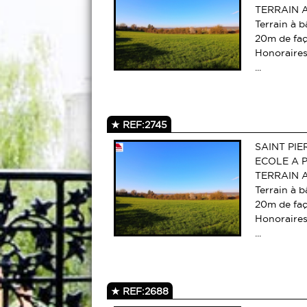
TERRAIN A
Terrain à b
20m de faç
Honoraires
...
REF:2745
SAINT PI
ECOLE A 
TERRAIN A
Terrain à b
20m de faç
Honoraires
...
REF:2688