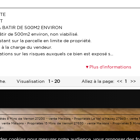
ITE
ST
A BATIR DE 500M2 ENVIRON
âtir de 500m2 environ, non viabilisé.
tant sur la parcelle en limite de propriété.
 à la charge du vendeur.
tions sur les risques auxquels ce bien est exposé s...
Plus d'informations
he.
Visualisation
1 - 20
Allez à la page:
<<
1
>>
iétés 8 Mins de Vernon 27200 -
vente Maisons - Propriétés Le Val d'Hazey 27940 -
vente 
-
vente Maisons - Propriétés 15 Mins de Vernon 27630 -
vente Maisons - Propriétés 5 Min
0 -
Accès agent
-
Mentions légales
-
Confidentialité des données
-
HONORAIRES D'AGEN
 des cookies pour mesurer notre audience, vous proposer des fon