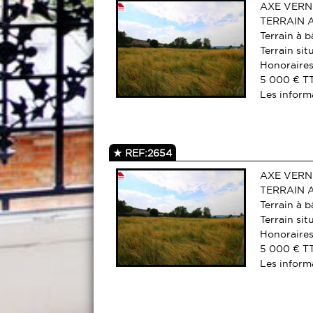
AXE VERN
TERRAIN A
Terrain à b
Terrain si
Honoraires
5 000 € T
Les informa
REF:2654
AXE VERN
TERRAIN 
Terrain à b
Terrain si
Honoraires
5 000 € T
Les informa