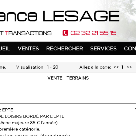
UEIL
VENTES
RECHERCHER
SERVICES
CON
he.
Visualisation
1 - 20
Allez à la page:
<<
1
>>
VENTE - TERRAINS
R EPTE
E LOISIRS BORDÉ PAR L’EPTE
pêche majeure 85 € l’année).
 première catégorie.
struction ne peut être autorisée.