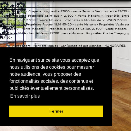
CALCULETTE
vente Terrains La Chapelle Longueville 27950 -
vente Terrains Vexin sur epte 27630 -
vente Maisons - Propriétés Saint aubin 27600 -
vente Maisons - Propriétés Entre
Vernon et Pacy 27200 -
vente Maisons - Propriétés 5 Minutes de VERNON 27200 -
vente Maisons - Propriétés Proche NL14 95420 -
vente Maisons - Propriétés Vexin sur
epte 27510 -
vente Maisons - Propriétés 5 Mins de Gaillon 27600 -
vente Maisons -
Propriétés 10 Minutes de Venon 27200 -
vente Maisons - Propriétés Proche Etrépagny
27150 -
Accès agent
-
Mentions légales
-
Confidentialité des données
-
HONORAIRES
D'AGENCE
En naviguant sur ce site vous acceptez que
nous utilisions des cookies pour mesurer
notre audience, vous proposer des
fonctionnalités sociales, des contenus et
publicités éventuellement personnalisés.
En savoir plus
Fermer