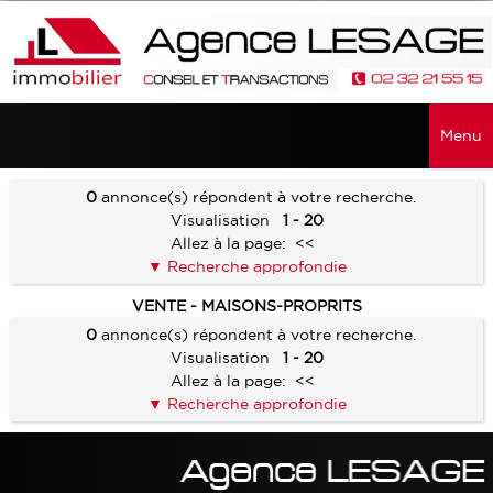
Menu
ACCUEIL
0
annonce(s) répondent à votre recherche.
Visualisation
1 - 20
VENTES
Allez à la page:
<<
Recherche approfondie
TOUTES LES VENTES
RECHERCHER
VENTE - MAISONS-PROPRITS
MAISONS - PROPRIÉTÉS
0
annonce(s) répondent à votre recherche.
SERVICES
Visualisation
1 - 20
APPARTEMENTS
Allez à la page:
<<
ALERTE E-MAIL
CONTACT
TERRAINS
Recherche approfondie
VENDRE UN BIEN
FONDS DE COMMERCE
ESTIMATION