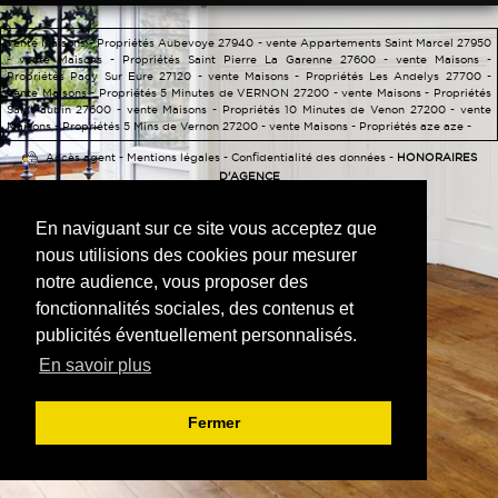
CALCULETTE
vente Maisons - Propriétés Aubevoye 27940 -
vente Appartements Saint Marcel 27950
-
vente Maisons - Propriétés Saint Pierre La Garenne 27600 -
vente Maisons -
Propriétés Pacy Sur Eure 27120 -
vente Maisons - Propriétés Les Andelys 27700 -
vente Maisons - Propriétés 5 Minutes de VERNON 27200 -
vente Maisons - Propriétés
Saint aubin 27600 -
vente Maisons - Propriétés 10 Minutes de Venon 27200 -
vente
Maisons - Propriétés 5 Mins de Vernon 27200 -
vente Maisons - Propriétés aze aze -
Accès agent
-
Mentions légales
-
Confidentialité des données
-
HONORAIRES
D'AGENCE
En naviguant sur ce site vous acceptez que
nous utilisions des cookies pour mesurer
notre audience, vous proposer des
fonctionnalités sociales, des contenus et
publicités éventuellement personnalisés.
En savoir plus
Fermer