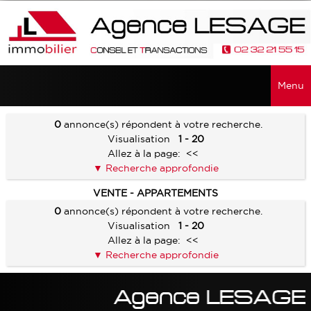
Menu
ACCUEIL
0
annonce(s) répondent à votre recherche.
Visualisation
1 - 20
VENTES
Allez à la page:
<<
Recherche approfondie
TOUTES LES VENTES
RECHERCHER
VENTE - APPARTEMENTS
MAISONS - PROPRIÉTÉS
0
annonce(s) répondent à votre recherche.
SERVICES
Visualisation
1 - 20
APPARTEMENTS
Allez à la page:
<<
ALERTE E-MAIL
CONTACT
TERRAINS
Recherche approfondie
VENDRE UN BIEN
FONDS DE COMMERCE
ESTIMATION